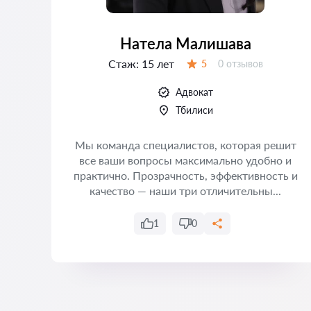
Натела Малишава
Стаж:
15 лет
Отзывов:
5
0 отзывов
Оценка:
Адвокат
Тбилиси
Мы команда специалистов, которая решит
все ваши вопросы максимально удобно и
практично. Прозрачность, эффективность и
качество — наши три отличительны...
1
0