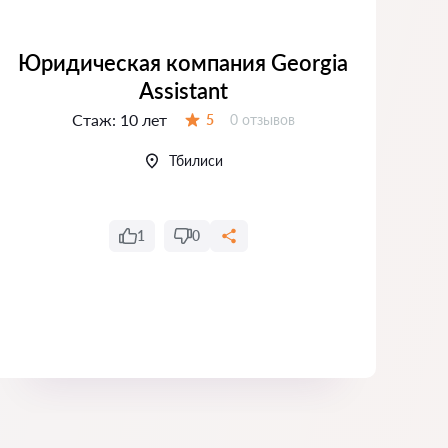
Юридическая компания Georgia
Assistant
Стаж:
10 лет
Отзывов:
5
0 отзывов
Оценка:
Тбилиси
1
0