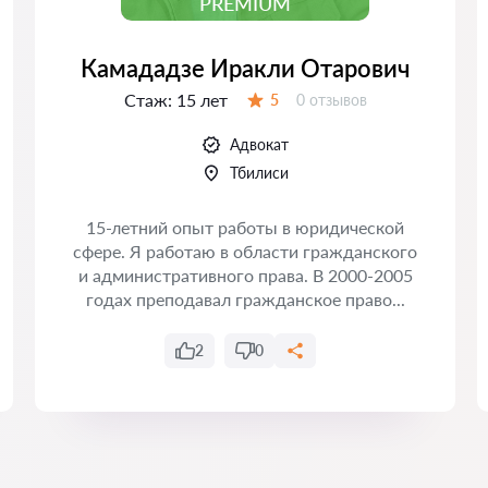
PREMIUM
Камададзе Иракли Отарович
Стаж:
15 лет
Отзывов:
5
0 отзывов
Оценка:
Адвокат
Тбилиси
15-летний опыт работы в юридической
сфере. Я работаю в области гражданского
и административного права. В 2000-2005
годах преподавал гражданское право...
2
0