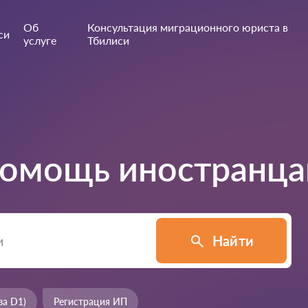
Об
Консультация миграционного юриста в
си
услуге
Тбилиси
омощь иностранца
Найти
за D1)
Регистрация ИП