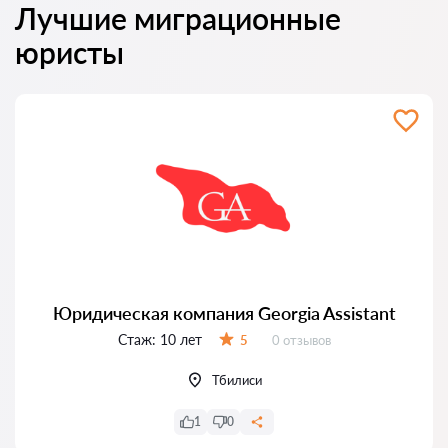
Лучшие миграционные
юристы
Юридическая компания Georgia Assistant
Стаж:
10 лет
Отзывов:
5
0 отзывов
Оценка:
Тбилиси
1
0