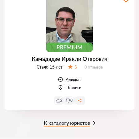
PREMIUM
Камададзе Иракли Отарович
Стаж:
15 лет
Отзывов:
5
0 отзывов
Оценка:
Адвокат
Тбилиси
2
0
К каталогу юристов