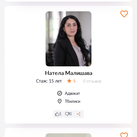
Натела Малишава
Стаж:
15 лет
Отзывов:
5
0 отзывов
Оценка:
Адвокат
Тбилиси
1
0