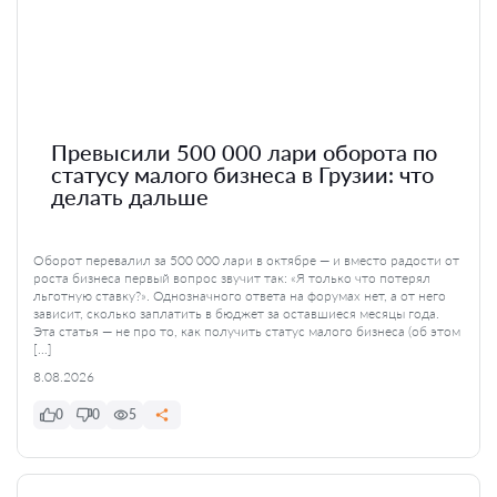
Превысили 500 000 лари оборота по
статусу малого бизнеса в Грузии: что
делать дальше
Оборот перевалил за 500 000 лари в октябре — и вместо радости от
роста бизнеса первый вопрос звучит так: «Я только что потерял
льготную ставку?». Однозначного ответа на форумах нет, а от него
зависит, сколько заплатить в бюджет за оставшиеся месяцы года.
Эта статья — не про то, как получить статус малого бизнеса (об этом
[…]
8.08.2026
0
0
5