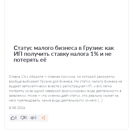
Статус малого бизнеса в Грузии: как
ИП получить ставку налога 1% и не
потерять её
Ставка 1% с оборота — главная причина, по которой релоканты
вообще выбирают Грузию для бизнеса. Но статус малого бизнеса не
выдают автоматически вместе с регистрацией ИП, и его легко
потерять из-за одной неверной формулировки вида деятельности в
заявлении. Ниже — что именно даёт статус, кто реально может на
него претендовать, какие виды деятельности из него […]
8.08.2026
1
0
5