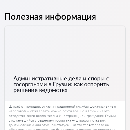
Полезная информация
Административные дела и споры с
госорганами в Грузии: как оспорить
решение ведомства
Штраф от полиции, отказ миграционной службы, доначисление от
налоговой — обжаловать можно почти всё. Но в Грузии на это
отводится всего около месяца Иностранец или гражданин Грузии,
столкнувшийся с решением госоргана — штрафом, отказом,
доначислением или отменой статуса — часто теряет право на
обжалование не потому, что был неправ, а потому что пропустил