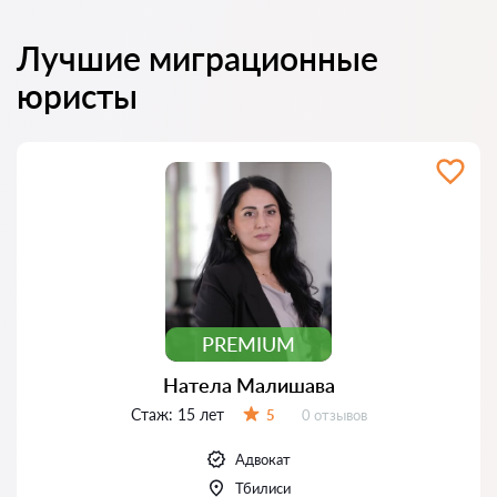
Лучшие миграционные
юристы
PREMIUM
Натела Малишава
Стаж:
15 лет
Отзывов:
5
0 отзывов
Оценка:
Адвокат
Тбилиси