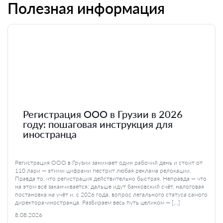
Полезная информация
Регистрация ООО в Грузии в 2026
году: пошаговая инструкция для
иностранца
Регистрация ООО в Грузии занимает один рабочий день и стоит от
110 лари — этими цифрами пестрит любая реклама релокации.
Правда то, что регистрация действительно быстрая. Неправда — что
на этом всё заканчивается: дальше идут банковский счёт, налоговая
постановка на учёт и, с 2026 года, вопрос легального статуса самого
директора-иностранца. Разбираем весь путь целиком — […]
8.08.2026