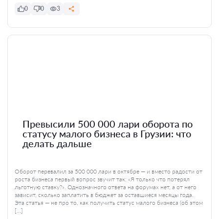
0
0
3
Превысили 500 000 лари оборота по
статусу малого бизнеса в Грузии: что
делать дальше
Оборот перевалил за 500 000 лари в октябре — и вместо радости от
роста бизнеса первый вопрос звучит так: «Я только что потерял
льготную ставку?». Однозначного ответа на форумах нет, а от него
зависит, сколько заплатить в бюджет за оставшиеся месяцы года.
Эта статья — не про то, как получить статус малого бизнеса (об этом
[…]