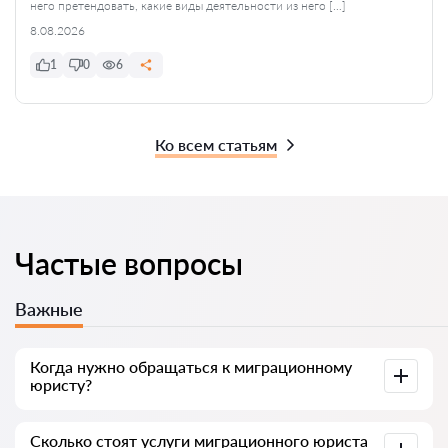
него претендовать, какие виды деятельности из него […]
8.08.2026
1
0
6
Ко всем статьям
Частые вопросы
Важные
Когда нужно обращаться к миграционному
юристу?
Иностранцы чаще всего идут к юристу, когда
Сколько стоят услуги миграционного юриста
сталкиваются со сложностями: отказ в ВНЖ, угроза