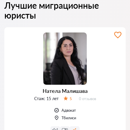
Лучшие миграционные
юристы
Натела Малишава
Стаж:
15 лет
Отзывов:
5
0 отзывов
Оценка:
Адвокат
Тбилиси
1
0