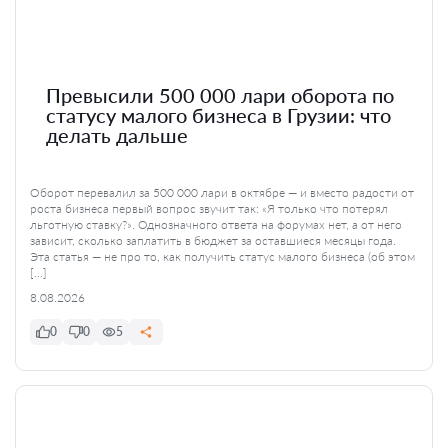
Превысили 500 000 лари оборота по
статусу малого бизнеса в Грузии: что
делать дальше
Оборот перевалил за 500 000 лари в октябре — и вместо радости от
роста бизнеса первый вопрос звучит так: «Я только что потерял
льготную ставку?». Однозначного ответа на форумах нет, а от него
зависит, сколько заплатить в бюджет за оставшиеся месяцы года.
Эта статья — не про то, как получить статус малого бизнеса (об этом
[…]
8.08.2026
0
0
5