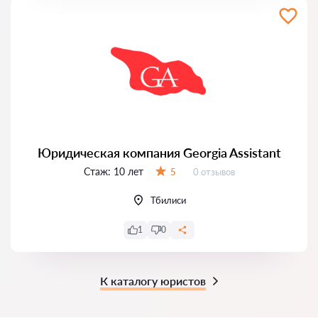
Юридическая компания Georgia Assistant
Стаж:
10 лет
Отзывов:
5
0 отзывов
Оценка:
Тбилиси
1
0
К каталогу юристов