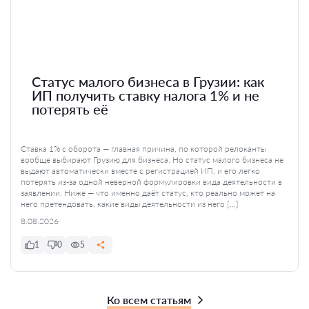
Статус малого бизнеса в Грузии: как
ИП получить ставку налога 1% и не
потерять её
Ставка 1% с оборота — главная причина, по которой релоканты
вообще выбирают Грузию для бизнеса. Но статус малого бизнеса не
выдают автоматически вместе с регистрацией ИП, и его легко
потерять из-за одной неверной формулировки вида деятельности в
заявлении. Ниже — что именно даёт статус, кто реально может на
него претендовать, какие виды деятельности из него […]
8.08.2026
1
0
5
Ко всем статьям