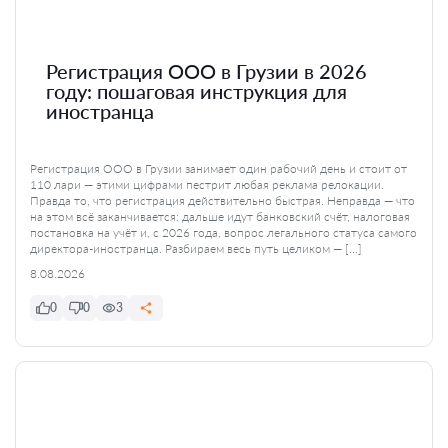
Регистрация ООО в Грузии в 2026
году: пошаговая инструкция для
иностранца
Регистрация ООО в Грузии занимает один рабочий день и стоит от
110 лари — этими цифрами пестрит любая реклама релокации.
Правда то, что регистрация действительно быстрая. Неправда — что
на этом всё заканчивается: дальше идут банковский счёт, налоговая
постановка на учёт и, с 2026 года, вопрос легального статуса самого
директора-иностранца. Разбираем весь путь целиком — […]
8.08.2026
0
0
3