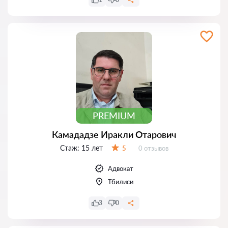
PREMIUM
Камададзе Иракли Отарович
Стаж:
15 лет
Отзывов:
5
0 отзывов
Оценка:
Адвокат
Тбилиси
3
0