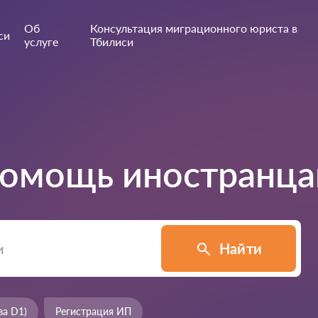
Об
Консультация миграционного юриста в
си
услуге
Тбилиси
омощь иностранца
Найти
за D1)
Регистрация ИП