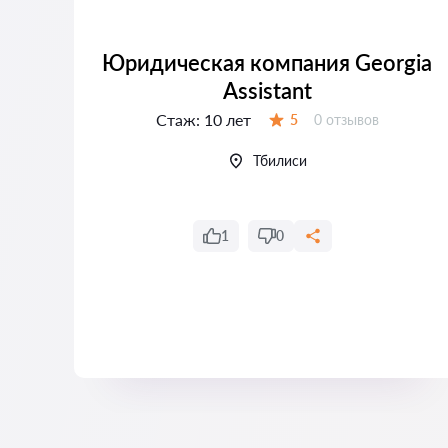
Юридическая компания Georgia
Assistant
Стаж:
10 лет
Отзывов:
5
0 отзывов
Оценка:
Тбилиси
1
0