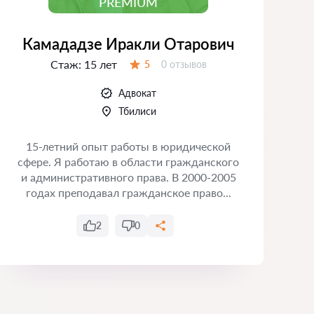
PREMIUM
Камададзе Иракли Отарович
Стаж:
15 лет
Отзывов:
5
0 отзывов
Оценка:
Адвокат
Тбилиси
15-летний опыт работы в юридической
сфере. Я работаю в области гражданского
и административного права. В 2000-2005
годах преподавал гражданское право...
2
0