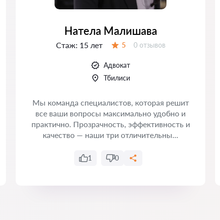
Натела Малишава
Стаж:
15 лет
Отзывов:
5
0 отзывов
Оценка:
Адвокат
Тбилиси
Мы команда специалистов, которая решит
все ваши вопросы максимально удобно и
практично. Прозрачность, эффективность и
качество — наши три отличительны...
1
0