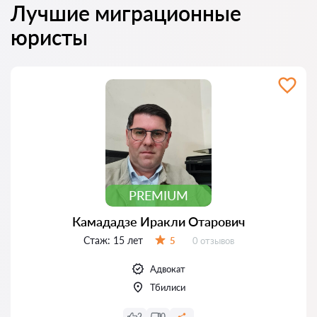
Лучшие миграционные
юристы
PREMIUM
Камададзе Иракли Отарович
Стаж:
15 лет
Отзывов:
5
0 отзывов
Оценка:
Адвокат
Тбилиси
2
0