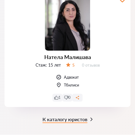
Натела Малишава
Стаж:
15 лет
Отзывов:
5
0 отзывов
Оценка:
Адвокат
Тбилиси
1
0
К каталогу юристов