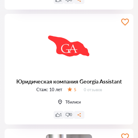
Юридическая компания Georgia Assistant
Стаж:
10 лет
Отзывов:
5
0 отзывов
Оценка:
Тбилиси
1
0