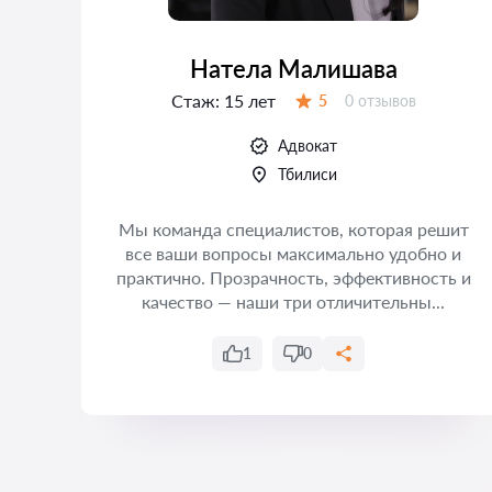
Натела Малишава
Стаж:
15 лет
Отзывов:
5
0 отзывов
Оценка:
Адвокат
Тбилиси
Мы команда специалистов, которая решит
все ваши вопросы максимально удобно и
практично. Прозрачность, эффективность и
качество — наши три отличительны...
1
0