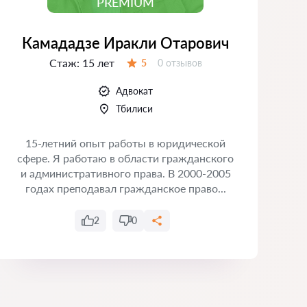
PREMIUM
Камададзе Иракли Отарович
Стаж:
15 лет
Отзывов:
5
0 отзывов
Оценка:
Адвокат
Тбилиси
15-летний опыт работы в юридической
сфере. Я работаю в области гражданского
и административного права. В 2000-2005
годах преподавал гражданское право...
2
0