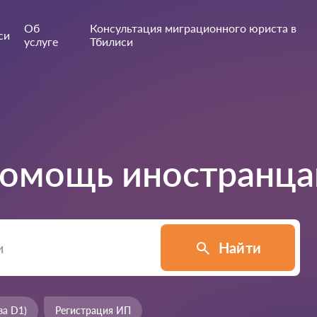
Об
Консультация миграционного юриста в
си
услуге
Тбилиси
омощь иностранца
Найти
за D1)
Регистрация ИП