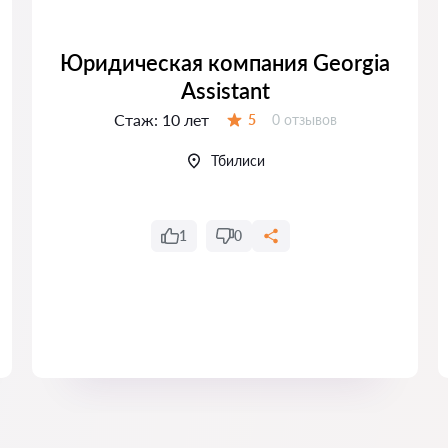
Юридическая компания Georgia
Assistant
Стаж:
10 лет
Отзывов:
5
0 отзывов
Оценка:
Тбилиси
1
0