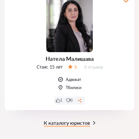
Натела Малишава
Стаж:
15 лет
Отзывов:
5
0 отзывов
Оценка:
Адвокат
Тбилиси
1
0
К каталогу юристов