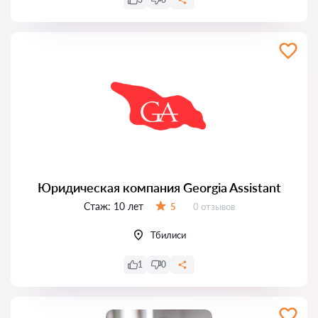
Юридическая компания Georgia Assistant
Стаж:
10 лет
Отзывов:
5
0 отзывов
Оценка:
Тбилиси
1
0