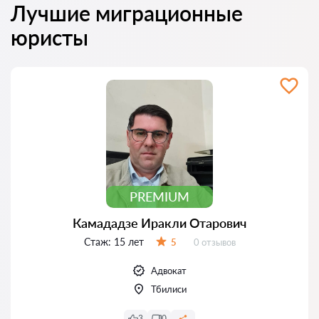
Лучшие миграционные
юристы
PREMIUM
Камададзе Иракли Отарович
Стаж:
15 лет
Отзывов:
5
0 отзывов
Оценка:
Адвокат
Тбилиси
3
0