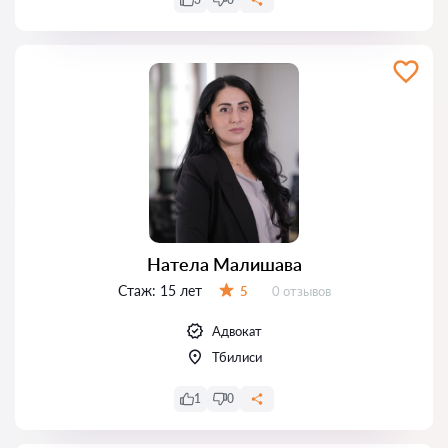
Натела Малишава
Стаж:
15 лет
Отзывов:
5
0 отзывов
Оценка:
Адвокат
Тбилиси
1
0