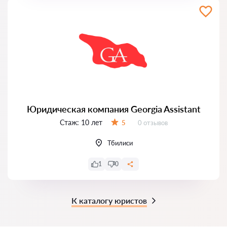
Юридическая компания Georgia Assistant
Стаж:
10 лет
Отзывов:
5
0 отзывов
Оценка:
Тбилиси
1
0
К каталогу юристов