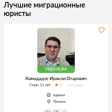
Лучшие миграционные
юристы
PREMIUM
Камададзе Иракли Отарович
Стаж:
15 лет
Отзывов:
5
0 отзывов
Оценка:
Адвокат
Тбилиси
3
0