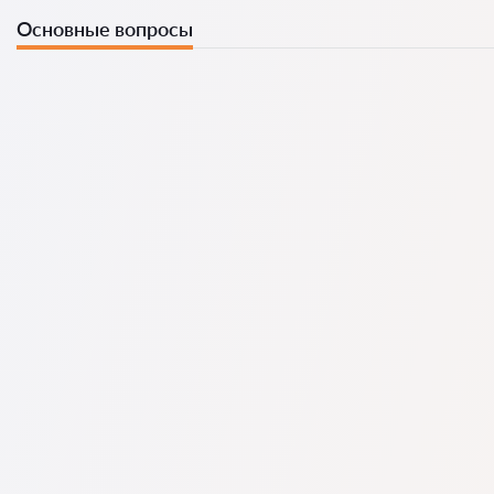
Основные вопросы
Мы собрали список лучших юристов с полной
информацией: цены, отзывы, телефон и адрес.
На нашем сервисе собраны отзывы о реальных юристах.
Мы не удаляем отрицательные отзывы, и накрутить
рейтинг невозможно.
Консультация юриста в начинается от 30 GEL и выше
(цена зависит от сложности вопроса и формата ответа).