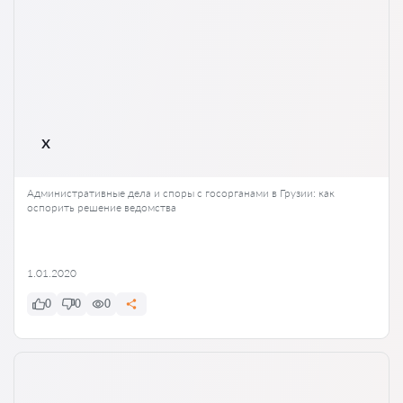
апелляционном и кассационном суде — в гражданских
делах это право есть только у адвоката.
x
Административные дела и споры с госорганами в Грузии: как
оспорить решение ведомства
1.01.2020
0
0
0