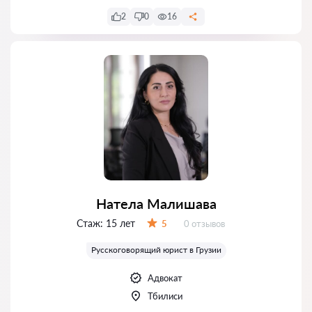
2
0
16
Натела Малишава
Стаж:
15 лет
Отзывов:
5
0 отзывов
Оценка:
Русскоговорящий юрист в Грузии
Адвокат
Тбилиси