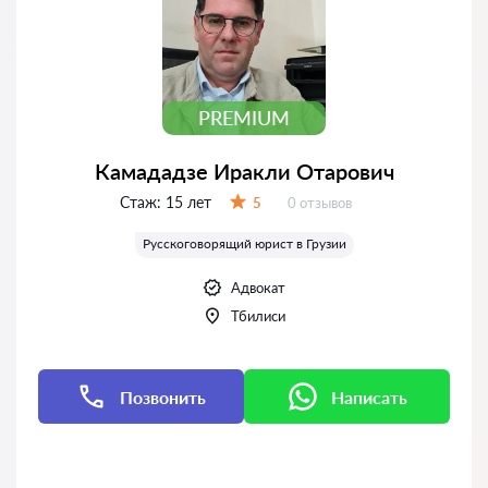
PREMIUM
Камададзе Иракли Отарович
Стаж:
15 лет
Отзывов:
5
0 отзывов
Оценка:
Русскоговорящий юрист в Грузии
Адвокат
Тбилиси
Позвонить
Написать
Написать
Написать