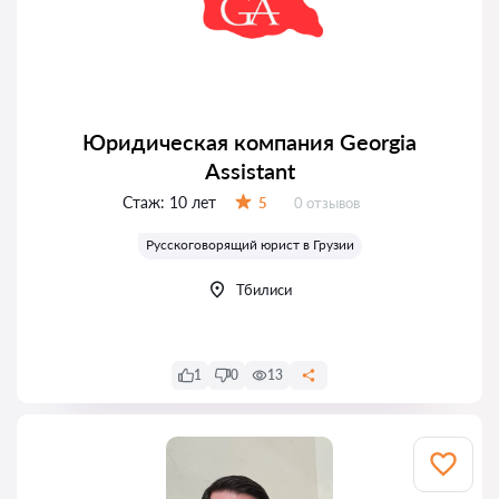
Юридическая компания Georgia
Assistant
Стаж:
10 лет
Отзывов:
5
0 отзывов
Оценка:
Русскоговорящий юрист в Грузии
Тбилиси
1
0
13