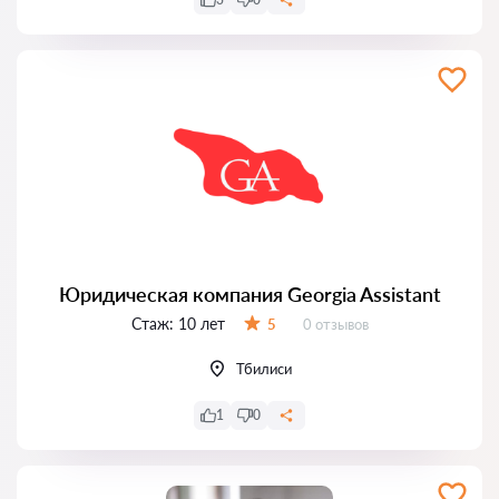
Юридическая компания Georgia Assistant
Стаж:
10 лет
Отзывов:
5
0 отзывов
Оценка:
Тбилиси
1
0