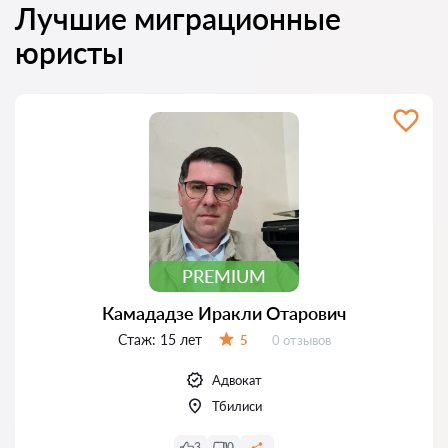
Лучшие миграционные
юристы
PREMIUM
Камададзе Иракли Отарович
Стаж:
15 лет
Отзывов:
5
0 отзывов
Оценка:
Адвокат
Тбилиси
3
0