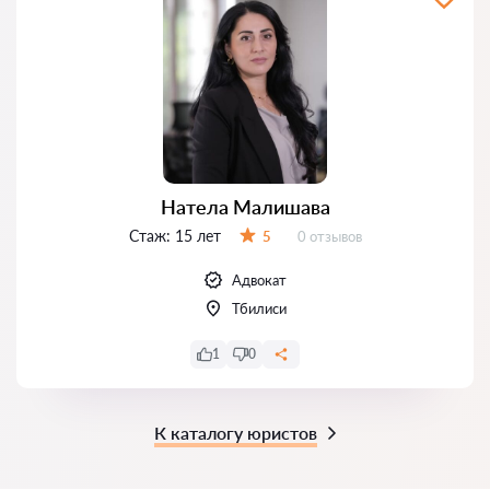
Натела Малишава
Стаж:
15 лет
Отзывов:
5
0 отзывов
Оценка:
Адвокат
Тбилиси
1
0
К каталогу юристов