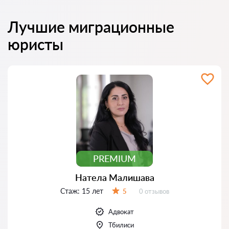
Лучшие миграционные
юристы
PREMIUM
Натела Малишава
Стаж:
15 лет
Отзывов:
5
0 отзывов
Оценка:
Адвокат
Тбилиси