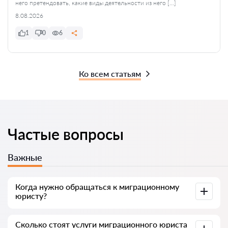
него претендовать, какие виды деятельности из него […]
8.08.2026
1
0
6
Ко всем статьям
Частые вопросы
Важные
Когда нужно обращаться к миграционному
юристу?
Иностранцы чаще всего идут к юристу, когда
Сколько стоят услуги миграционного юриста
сталкиваются со сложностями: отказ в ВНЖ, угроза