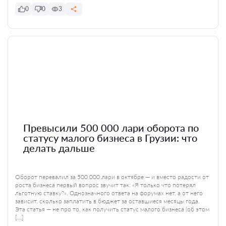
0
0
3
Превысили 500 000 лари оборота по
статусу малого бизнеса в Грузии: что
делать дальше
Оборот перевалил за 500 000 лари в октябре — и вместо радости от
роста бизнеса первый вопрос звучит так: «Я только что потерял
льготную ставку?». Однозначного ответа на форумах нет, а от него
зависит, сколько заплатить в бюджет за оставшиеся месяцы года.
Эта статья — не про то, как получить статус малого бизнеса (об этом
[…]