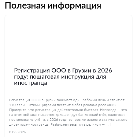
Полезная информация
Регистрация ООО в Грузии в 2026
году: пошаговая инструкция для
иностранца
Регистрация ООО в Грузии занимает один рабочий день и стоит от
110 лари — этими цифрами пестрит любая реклама релокации.
Правда то, что регистрация действительно быстрая. Неправда — что
на этом всё заканчивается: дальше идут банковский счёт, налоговая
постановка на учёт и, с 2026 года, вопрос легального статуса самого
директора-иностранца. Разбираем весь путь целиком — […]
8.08.2026