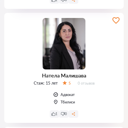
Натела Малишава
Стаж:
15 лет
Отзывов:
5
0 отзывов
Оценка:
Адвокат
Тбилиси
1
0