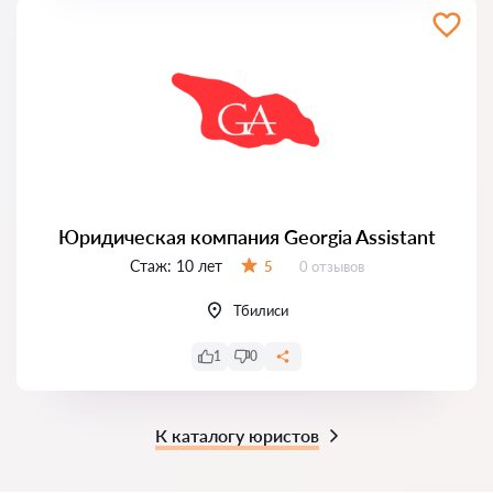
Юридическая компания Georgia Assistant
Стаж:
10 лет
Отзывов:
5
0 отзывов
Оценка:
Тбилиси
1
0
К каталогу юристов