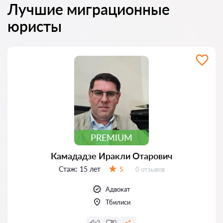
Лучшие миграционные
юристы
PREMIUM
Камададзе Иракли Отарович
Стаж:
15 лет
Отзывов:
5
0 отзывов
Оценка:
Адвокат
Тбилиси
2
0