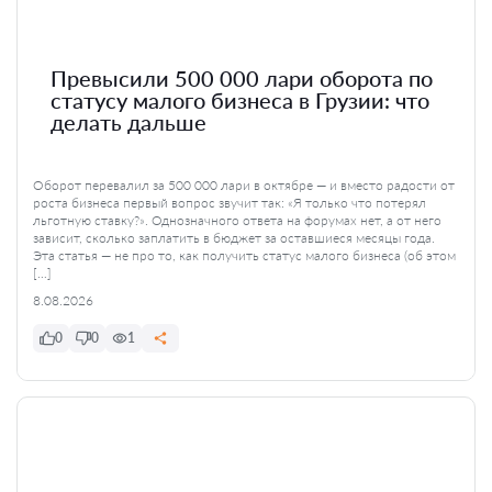
Превысили 500 000 лари оборота по
статусу малого бизнеса в Грузии: что
делать дальше
Оборот перевалил за 500 000 лари в октябре — и вместо радости от
роста бизнеса первый вопрос звучит так: «Я только что потерял
льготную ставку?». Однозначного ответа на форумах нет, а от него
зависит, сколько заплатить в бюджет за оставшиеся месяцы года.
Эта статья — не про то, как получить статус малого бизнеса (об этом
[…]
8.08.2026
0
0
1