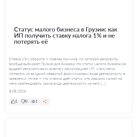
Статус малого бизнеса в Грузии: как
ИП получить ставку налога 1% и не
потерять её
Ставка 1% с оборота — главная причина, по которой релоканты
вообще выбирают Грузию для бизнеса. Но статус малого бизнеса не
выдают автоматически вместе с регистрацией ИП, и его легко
потерять из-за одной неверной формулировки вида деятельности в
заявлении. Ниже — что именно даёт статус, кто реально может на
него претендовать, какие виды деятельности из него […]
8.08.2026
1
0
1