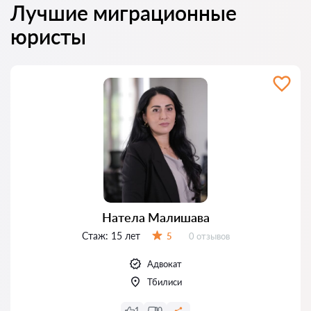
Лучшие миграционные
юристы
Натела Малишава
Стаж:
15 лет
Отзывов:
5
0 отзывов
Оценка:
Адвокат
Тбилиси
1
0