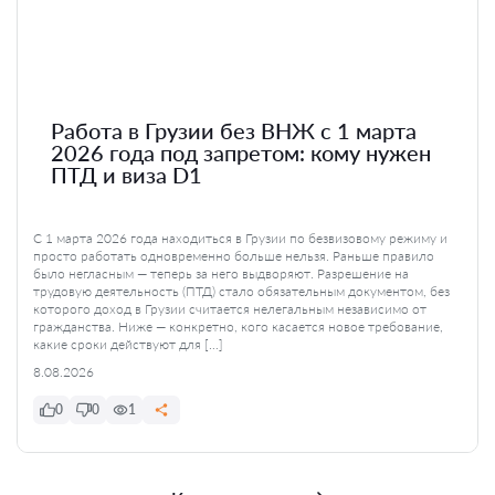
Работа в Грузии без ВНЖ с 1 марта
2026 года под запретом: кому нужен
ПТД и виза D1
С 1 марта 2026 года находиться в Грузии по безвизовому режиму и
просто работать одновременно больше нельзя. Раньше правило
было негласным — теперь за него выдворяют. Разрешение на
трудовую деятельность (ПТД) стало обязательным документом, без
которого доход в Грузии считается нелегальным независимо от
гражданства. Ниже — конкретно, кого касается новое требование,
какие сроки действуют для […]
8.08.2026
0
0
1