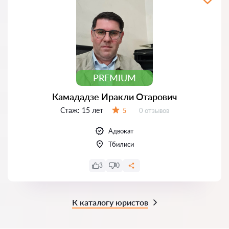
PREMIUM
Камададзе Иракли Отарович
Стаж:
15 лет
Отзывов:
5
0 отзывов
Оценка:
Адвокат
Тбилиси
3
0
К каталогу юристов