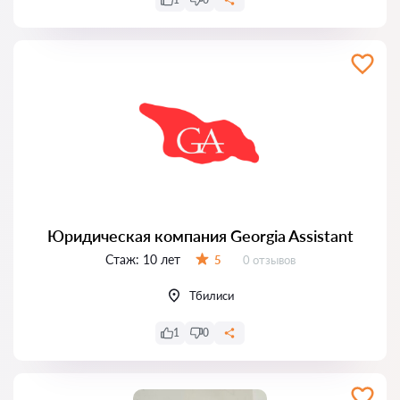
Юридическая компания Georgia Assistant
Стаж:
10 лет
Отзывов:
5
0 отзывов
Оценка:
Тбилиси
1
0