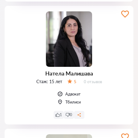
Натела Малишава
Стаж:
15 лет
Отзывов:
5
0 отзывов
Оценка:
Адвокат
Тбилиси
1
0