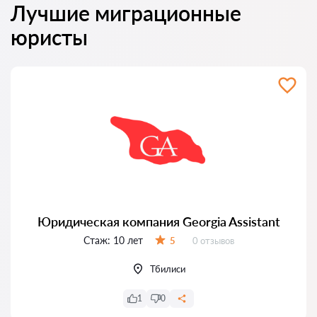
Лучшие миграционные
юристы
Юридическая компания Georgia Assistant
Стаж:
10 лет
Отзывов:
5
0 отзывов
Оценка:
Тбилиси
1
0