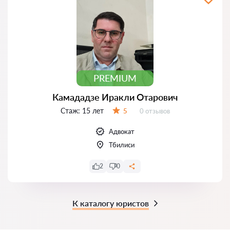
PREMIUM
Камададзе Иракли Отарович
Стаж:
15 лет
Отзывов:
5
0 отзывов
Оценка:
Адвокат
Тбилиси
2
0
К каталогу юристов