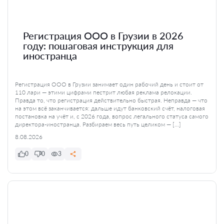
Регистрация ООО в Грузии в 2026
году: пошаговая инструкция для
иностранца
Регистрация ООО в Грузии занимает один рабочий день и стоит от
110 лари — этими цифрами пестрит любая реклама релокации.
Правда то, что регистрация действительно быстрая. Неправда — что
на этом всё заканчивается: дальше идут банковский счёт, налоговая
постановка на учёт и, с 2026 года, вопрос легального статуса самого
директора-иностранца. Разбираем весь путь целиком — […]
8.08.2026
0
0
3