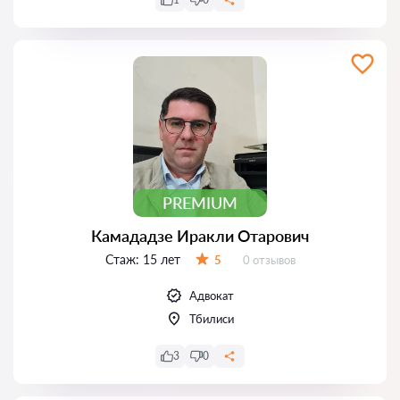
PREMIUM
Камададзе Иракли Отарович
Стаж:
15 лет
Отзывов:
5
0 отзывов
Оценка:
Адвокат
Тбилиси
3
0