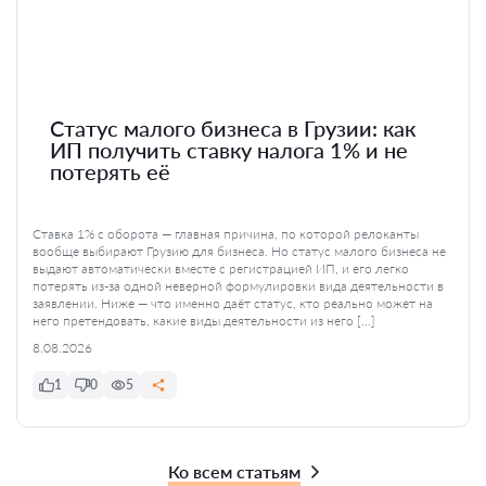
Статус малого бизнеса в Грузии: как
ИП получить ставку налога 1% и не
потерять её
Ставка 1% с оборота — главная причина, по которой релоканты
вообще выбирают Грузию для бизнеса. Но статус малого бизнеса не
выдают автоматически вместе с регистрацией ИП, и его легко
потерять из-за одной неверной формулировки вида деятельности в
заявлении. Ниже — что именно даёт статус, кто реально может на
него претендовать, какие виды деятельности из него […]
8.08.2026
1
0
5
Ко всем статьям