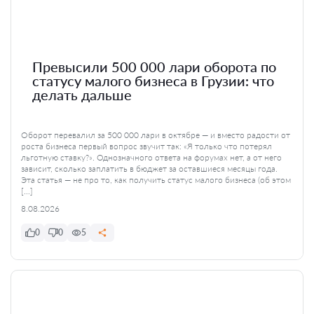
Превысили 500 000 лари оборота по
статусу малого бизнеса в Грузии: что
делать дальше
Оборот перевалил за 500 000 лари в октябре — и вместо радости от
роста бизнеса первый вопрос звучит так: «Я только что потерял
льготную ставку?». Однозначного ответа на форумах нет, а от него
зависит, сколько заплатить в бюджет за оставшиеся месяцы года.
Эта статья — не про то, как получить статус малого бизнеса (об этом
[…]
8.08.2026
0
0
5