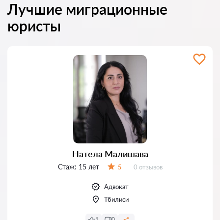
Лучшие миграционные
юристы
Натела Малишава
Стаж:
15 лет
Отзывов:
5
0 отзывов
Оценка:
Адвокат
Тбилиси
1
0