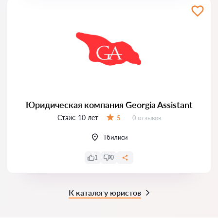
Юридическая компания Georgia Assistant
Стаж:
10 лет
Отзывов:
5
0 отзывов
Оценка:
Тбилиси
1
0
К каталогу юристов