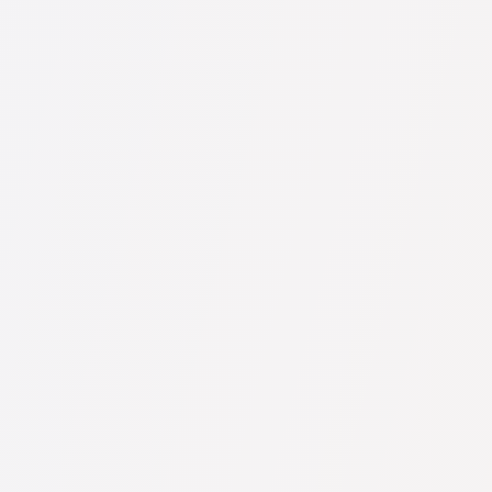
рмацией: цены, отзывы, телефон и адрес.
стах. Мы не удаляем отрицательные отзывы, и накрутить рейтинг 
е (цена зависит от сложности вопроса и формата ответа).
е его задать. Если вопрос несложный и на него можно быстро отве
елять стоимость консультации остаётся за юристом.
 юристов Advocate-ge.com. Важно знать: удобный поиск и связь со
истов могут быть платными.