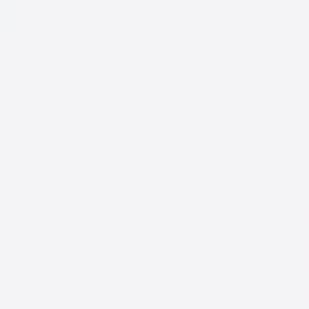
Мы собрали список лучших юристов с полной инфо
На нашем сервисе собраны отзывы о реальных юри
Консультация юриста в начинается от 30 GEL и выш
Сформулируйте вопрос чётко и кратко и попробуйт
юристы часто отвечают бесплатно. Но право опред
Это можно сделать бесплатно через сервис поиска
бесплатны, а консультации и сами услуги специал