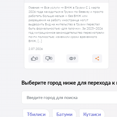
Главная → Все услуги → ВНЖ в Грузии С 1 марта
2026 года находиться в Грузии по безвизу и просто
работать больше нельзя — без ВНЖ или
разрешения на работу иностранца могут
выдворить Вид на жительство в Грузии перестал
быть формальностью «для галочки». За 2025–2026
год миграционное законодательство пересмотрели
почти полностью: изменили сроки временного
ВНЖ, […]
2.07.2026
0
0
9
Выберите город ниже для перехода к 
Тбилиси
Батуми
Кутаиси