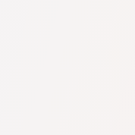
невозможно.
тить,
 специалистом