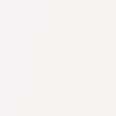
невозможно.
тить,
 специалистом