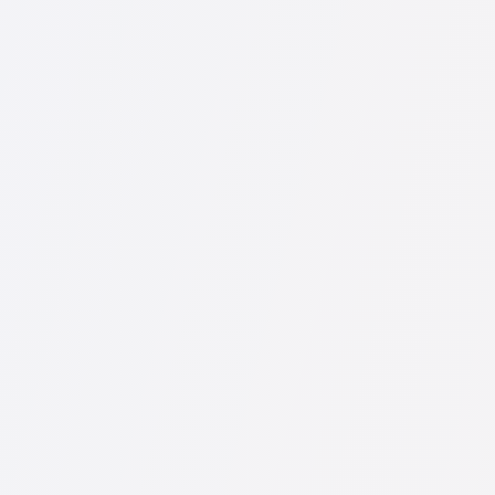
Мы собрали список лучших юристов с полной инфо
На нашем сервисе собраны отзывы о реальных юри
Консультация юриста в начинается от 30 GEL и выш
Сформулируйте вопрос чётко и кратко и попробуйт
юристы часто отвечают бесплатно. Но право опред
Это можно сделать бесплатно через сервис поиска
бесплатны, а консультации и сами услуги специал