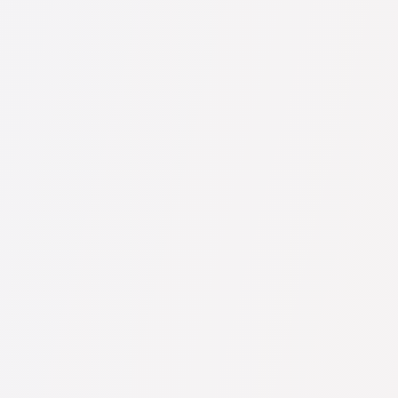
рмацией: цены, отзывы, телефон и адрес.
стах. Мы не удаляем отрицательные отзывы, и накрутить рейтинг 
е (цена зависит от сложности вопроса и формата ответа).
е его задать. Если вопрос несложный и на него можно быстро отве
елять стоимость консультации остаётся за юристом.
 юристов Advocate-ge.com. Важно знать: удобный поиск и связь со
истов могут быть платными.