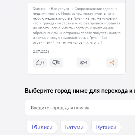
Главная → Все услуги → Сопровождение сделок с
недвижимостью Иностранец может купить почти
любую недвижимость в Грузии на тех же условиях,
что и гражданин страны — но без проверки объекта
до оплаты легко купить квартиру с долгами или
обременением Иностранцы вправе покупать жилую
и коммерческую недвижимость в Грузии без
ограничений, на тех же условиях, что […]
2.07.2026
0
0
4
Выберите город ниже для перехода к 
Тбилиси
Батуми
Кутаиси