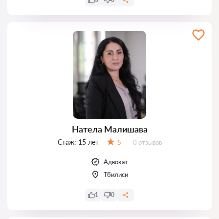
Натела Малишава
Стаж:
15 лет
Отзывов:
5
0 отзывов
Оценка:
Адвокат
Тбилиси
1
0