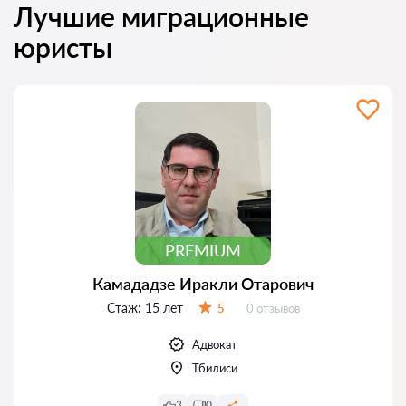
Лучшие миграционные
юристы
PREMIUM
Камададзе Иракли Отарович
Стаж:
15 лет
Отзывов:
5
0 отзывов
Оценка:
Адвокат
Тбилиси
3
0