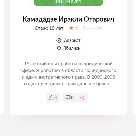
PREMIUM
Камададзе Иракли Отарович
Стаж:
15 лет
Отзывов:
5
0 отзывов
Оценка:
Адвокат
Тбилиси
15-летний опыт работы в юридической
сфере. Я работаю в области гражданского
и административного права. В 2000-2005
годах преподавал гражданское право...
3
0