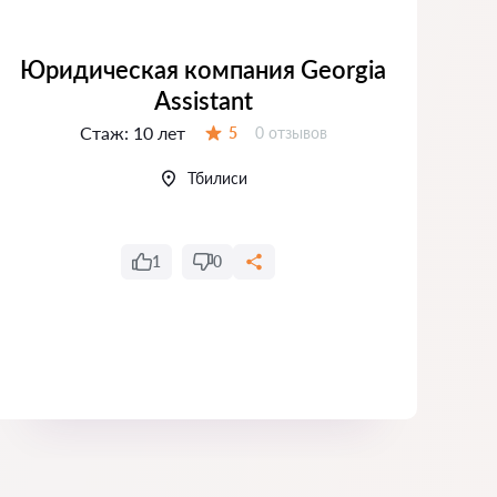
Юридическая компания Georgia
Assistant
Стаж:
10 лет
Отзывов:
5
0 отзывов
Оценка:
Тбилиси
1
0