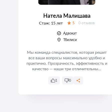
Натела Малишава
Стаж:
15 лет
Отзывов:
5
0 отзывов
Оценка:
Адвокат
Тбилиси
Мы команда специалистов, которая решит
все ваши вопросы максимально удобно и
практично. Прозрачность, эффективность и
качество — наши три отличительны...
1
0