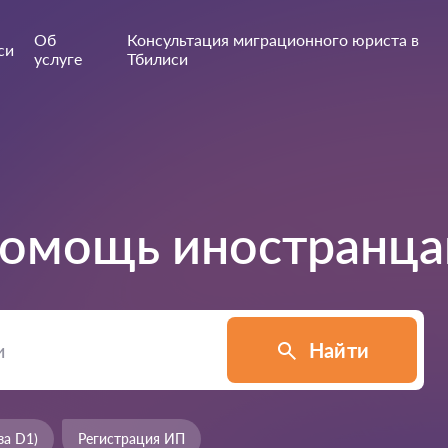
Об
Консультация миграционного юриста в
си
услуге
Тбилиси
омощь иностранца
Найти
за D1)
Регистрация ИП