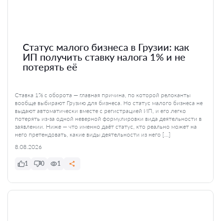
Статус малого бизнеса в Грузии: как
ИП получить ставку налога 1% и не
потерять её
Ставка 1% с оборота — главная причина, по которой релоканты
вообще выбирают Грузию для бизнеса. Но статус малого бизнеса не
выдают автоматически вместе с регистрацией ИП, и его легко
потерять из-за одной неверной формулировки вида деятельности в
заявлении. Ниже — что именно даёт статус, кто реально может на
него претендовать, какие виды деятельности из него […]
8.08.2026
1
0
1