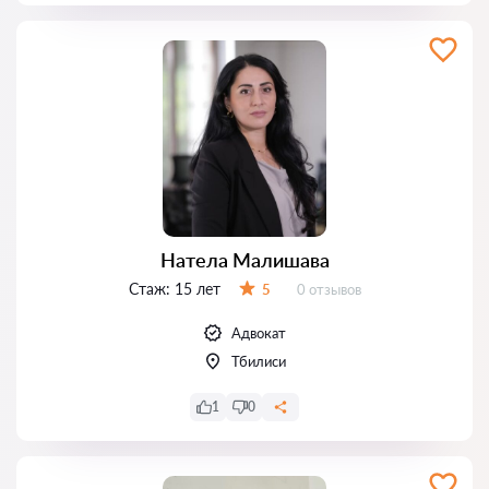
Натела Малишава
Стаж:
15 лет
Отзывов:
5
0 отзывов
Оценка:
Адвокат
Тбилиси
1
0