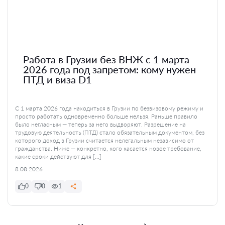
Работа в Грузии без ВНЖ с 1 марта
2026 года под запретом: кому нужен
ПТД и виза D1
С 1 марта 2026 года находиться в Грузии по безвизовому режиму и
просто работать одновременно больше нельзя. Раньше правило
было негласным — теперь за него выдворяют. Разрешение на
трудовую деятельность (ПТД) стало обязательным документом, без
которого доход в Грузии считается нелегальным независимо от
гражданства. Ниже — конкретно, кого касается новое требование,
какие сроки действуют для […]
8.08.2026
0
0
1