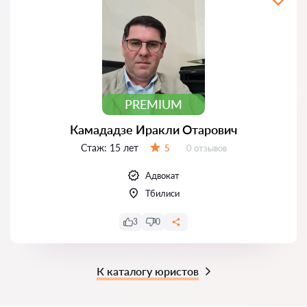
PREMIUM
Камададзе Иракли Отарович
Стаж:
15 лет
Отзывов:
5
0 отзывов
Оценка:
Адвокат
Тбилиси
3
0
К каталогу юристов