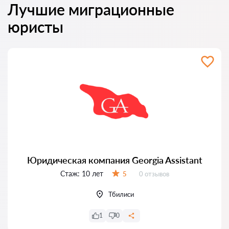
Лучшие миграционные
юристы
Юридическая компания Georgia Assistant
Стаж:
10 лет
Отзывов:
5
0 отзывов
Оценка:
Тбилиси
1
0