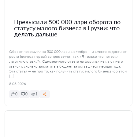
Превысили 500 000 лари оборота по
статусу малого бизнеса в Грузии: что
делать дальше
Оборот перевалил за 500 000 лари в октябре — и вместо радости от
роста бизнеса первый вопрос звучит так: «Я только что потерял
льготную ставку?». Однозначного ответа на форумах нет, а от него
зависит, сколько заплатить в бюджет за оставшиеся месяцы года.
Эта статья — не про то, как получить статус малого бизнеса (об этом
[…]
8.08.2026
0
0
1