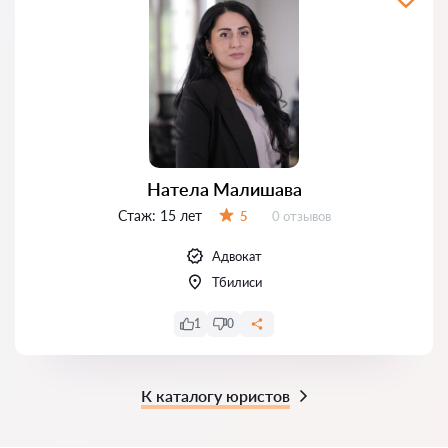
Натела Малишава
Стаж:
15 лет
Отзывов:
5
0 отзывов
Оценка:
Адвокат
Тбилиси
1
0
К каталогу юристов