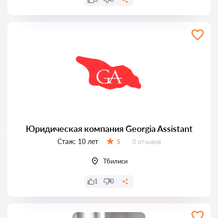
Юридическая компания Georgia Assistant
Стаж:
10 лет
Отзывов:
5
0 отзывов
Оценка:
Тбилиси
1
0