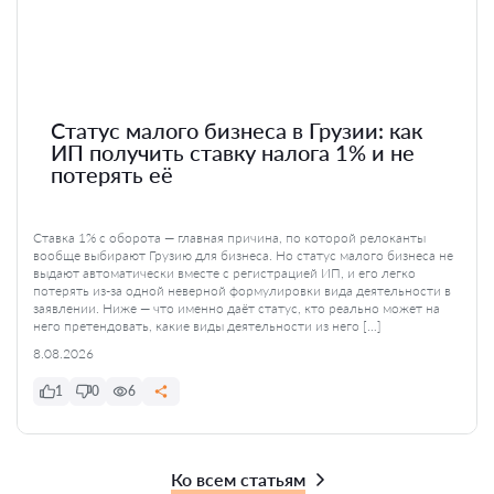
Статус малого бизнеса в Грузии: как
ИП получить ставку налога 1% и не
потерять её
Ставка 1% с оборота — главная причина, по которой релоканты
вообще выбирают Грузию для бизнеса. Но статус малого бизнеса не
выдают автоматически вместе с регистрацией ИП, и его легко
потерять из-за одной неверной формулировки вида деятельности в
заявлении. Ниже — что именно даёт статус, кто реально может на
него претендовать, какие виды деятельности из него […]
8.08.2026
1
0
6
Ко всем статьям