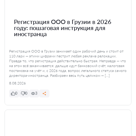
Регистрация ООО в Грузии в 2026
году: пошаговая инструкция для
иностранца
Регистрация ООО в Грузии занимает один рабочий день и стоит от
110 лари — этими цифрами пестрит любая реклама релокации.
Правда то, что регистрация действительно быстрая. Неправда — что
на этом всё заканчивается: дальше идут банковский счёт, налоговая
постановка на учёт и, с 2026 года, вопрос легального статуса самого
директора-иностранца. Разбираем весь путь целиком — […]
8.08.2026
0
0
3