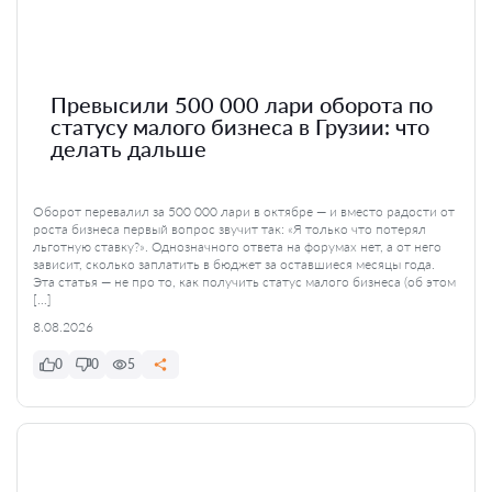
Превысили 500 000 лари оборота по
статусу малого бизнеса в Грузии: что
делать дальше
Оборот перевалил за 500 000 лари в октябре — и вместо радости от
роста бизнеса первый вопрос звучит так: «Я только что потерял
льготную ставку?». Однозначного ответа на форумах нет, а от него
зависит, сколько заплатить в бюджет за оставшиеся месяцы года.
Эта статья — не про то, как получить статус малого бизнеса (об этом
[…]
8.08.2026
0
0
5