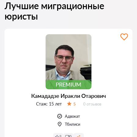
Лучшие миграционные
юристы
PREMIUM
Камададзе Иракли Отарович
Стаж:
15 лет
Отзывов:
5
0 отзывов
Оценка:
Адвокат
Тбилиси
3
0