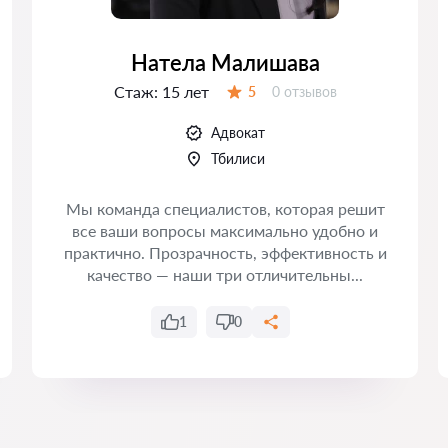
Натела Малишава
Стаж:
15 лет
Отзывов:
5
0 отзывов
Оценка:
Адвокат
Тбилиси
Мы команда специалистов, которая решит
все ваши вопросы максимально удобно и
практично. Прозрачность, эффективность и
качество — наши три отличительны...
1
0