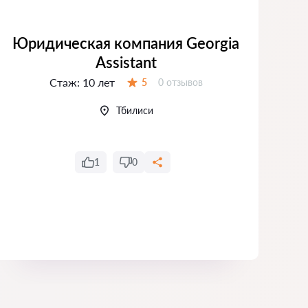
Юридическая компания Georgia
Assistant
Стаж:
10 лет
Отзывов:
5
0 отзывов
Оценка:
Тбилиси
1
0