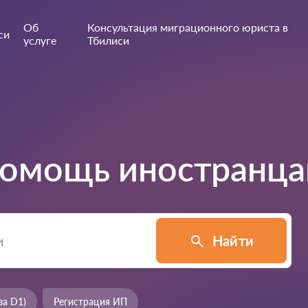
Об
Консультация миграционного юриста в
си
услуге
Тбилиси
омощь иностранца
Найти
за D1)
Регистрация ИП