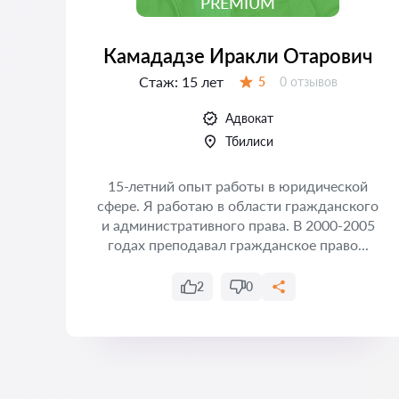
PREMIUM
Камададзе Иракли Отарович
Стаж:
15 лет
Отзывов:
5
0 отзывов
Оценка:
Адвокат
Тбилиси
15-летний опыт работы в юридической
сфере. Я работаю в области гражданского
и административного права. В 2000-2005
годах преподавал гражданское право...
2
0