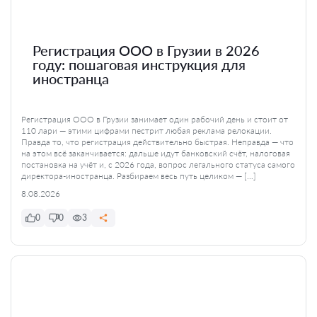
Регистрация ООО в Грузии в 2026
году: пошаговая инструкция для
иностранца
Регистрация ООО в Грузии занимает один рабочий день и стоит от
110 лари — этими цифрами пестрит любая реклама релокации.
Правда то, что регистрация действительно быстрая. Неправда — что
на этом всё заканчивается: дальше идут банковский счёт, налоговая
постановка на учёт и, с 2026 года, вопрос легального статуса самого
директора-иностранца. Разбираем весь путь целиком — […]
8.08.2026
0
0
3