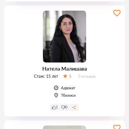
Натела Малишава
Стаж:
15 лет
Отзывов:
5
0 отзывов
Оценка:
Адвокат
Тбилиси
1
0