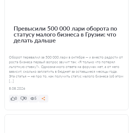
Превысили 500 000 лари оборота по
статусу малого бизнеса в Грузии: что
делать дальше
Оборот перевалил за 500 000 лари в октябре — и вместо радости от
роста бизнеса первый вопрос звучит так: «Я только что потерял
льготную ставку?». Однозначного ответа на форумах нет, а от него
зависит, сколько заплатить в бюджет за оставшиеся месяцы года.
Эта статья — не про то, как получить статус малого бизнеса (об этом
[…]
8.08.2026
0
0
5