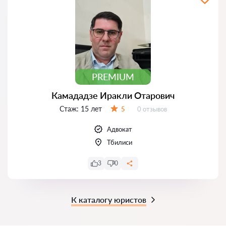
PREMIUM
Камададзе Иракли Отарович
Стаж:
15 лет
Отзывов:
5
0 отзывов
Оценка:
Адвокат
Тбилиси
3
0
К каталогу юристов