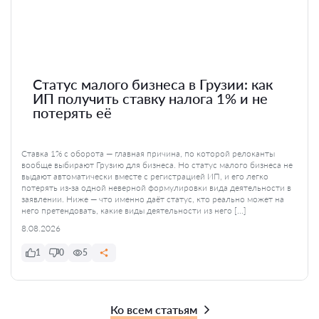
Статус малого бизнеса в Грузии: как
ИП получить ставку налога 1% и не
потерять её
Ставка 1% с оборота — главная причина, по которой релоканты
вообще выбирают Грузию для бизнеса. Но статус малого бизнеса не
выдают автоматически вместе с регистрацией ИП, и его легко
потерять из-за одной неверной формулировки вида деятельности в
заявлении. Ниже — что именно даёт статус, кто реально может на
него претендовать, какие виды деятельности из него […]
8.08.2026
1
0
5
Ко всем статьям