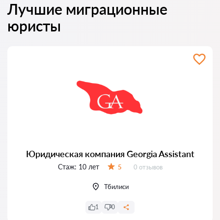
Лучшие миграционные
юристы
Юридическая компания Georgia Assistant
Стаж:
10 лет
Отзывов:
5
0 отзывов
Оценка:
Тбилиси
1
0