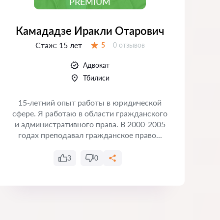
PREMIUM
Камададзе Иракли Отарович
Стаж:
15 лет
Отзывов:
5
0 отзывов
Оценка:
Адвокат
Тбилиси
15-летний опыт работы в юридической
сфере. Я работаю в области гражданского
и административного права. В 2000-2005
годах преподавал гражданское право...
3
0