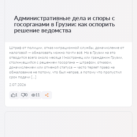
Административные дела и споры с
госорганами в Грузии: как оспорить
решение ведомства
Штраф от полиции, отказ миграционной службы, доначисление от
налоговой — обжаловать можно почти всё. Но в Грузии на это
отводится всего около месяца Иностранец или гражданин Грузии,
столкнувшийся с решением госоргана — штрафом, отказом,
доначислением или отменой статуса — часто теряет право на
обжалование не потому, что был неправ, а потому что пропустил
срок подачи […]
2.07.2026
1
0
11