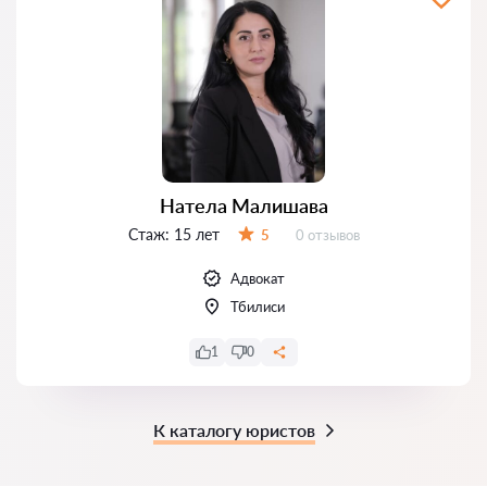
Натела Малишава
Стаж:
15 лет
Отзывов:
5
0 отзывов
Оценка:
Адвокат
Тбилиси
1
0
К каталогу юристов