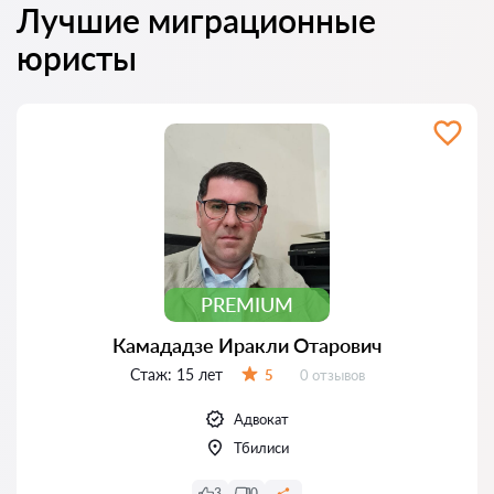
Лучшие миграционные
юристы
PREMIUM
Камададзе Иракли Отарович
Стаж:
15 лет
Отзывов:
5
0 отзывов
Оценка:
Адвокат
Тбилиси
3
0