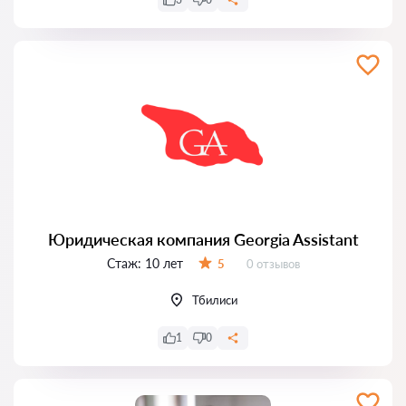
Юридическая компания Georgia Assistant
Стаж:
10 лет
Отзывов:
5
0 отзывов
Оценка:
Тбилиси
1
0