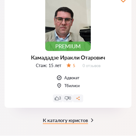
PREMIUM
Камададзе Иракли Отарович
Стаж:
15 лет
Отзывов:
5
0 отзывов
Оценка:
Адвокат
Тбилиси
3
0
К каталогу юристов