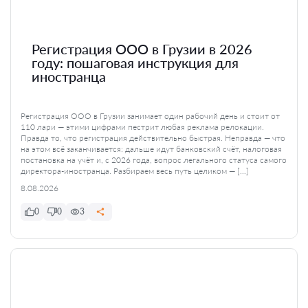
Регистрация ООО в Грузии в 2026
году: пошаговая инструкция для
иностранца
Регистрация ООО в Грузии занимает один рабочий день и стоит от
110 лари — этими цифрами пестрит любая реклама релокации.
Правда то, что регистрация действительно быстрая. Неправда — что
на этом всё заканчивается: дальше идут банковский счёт, налоговая
постановка на учёт и, с 2026 года, вопрос легального статуса самого
директора-иностранца. Разбираем весь путь целиком — […]
8.08.2026
0
0
3