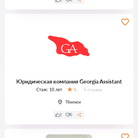
Юридическая компания Georgia Assistant
Стаж:
10 лет
Отзывов:
5
0 отзывов
Оценка:
Тбилиси
1
0