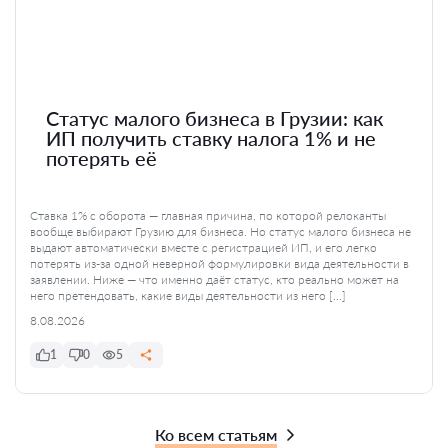
Статус малого бизнеса в Грузии: как
ИП получить ставку налога 1% и не
потерять её
Ставка 1% с оборота — главная причина, по которой релоканты
вообще выбирают Грузию для бизнеса. Но статус малого бизнеса не
выдают автоматически вместе с регистрацией ИП, и его легко
потерять из-за одной неверной формулировки вида деятельности в
заявлении. Ниже — что именно даёт статус, кто реально может на
него претендовать, какие виды деятельности из него […]
8.08.2026
1
0
5
Ко всем статьям