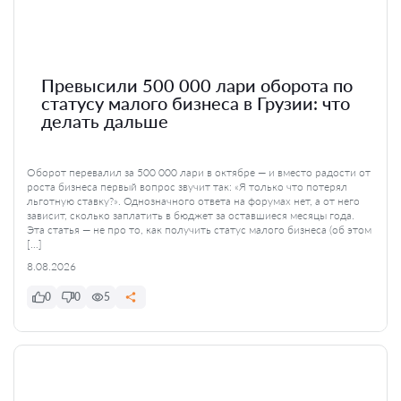
Превысили 500 000 лари оборота по
статусу малого бизнеса в Грузии: что
делать дальше
Оборот перевалил за 500 000 лари в октябре — и вместо радости от
роста бизнеса первый вопрос звучит так: «Я только что потерял
льготную ставку?». Однозначного ответа на форумах нет, а от него
зависит, сколько заплатить в бюджет за оставшиеся месяцы года.
Эта статья — не про то, как получить статус малого бизнеса (об этом
[…]
8.08.2026
0
0
5