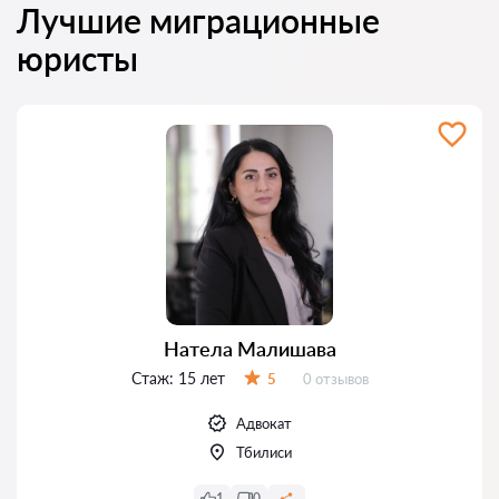
Лучшие миграционные
юристы
Натела Малишава
Стаж:
15 лет
Отзывов:
5
0 отзывов
Оценка:
Адвокат
Тбилиси
1
0