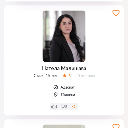
Натела Малишава
Стаж:
15 лет
Отзывов:
5
0 отзывов
Оценка:
Адвокат
Тбилиси
1
0