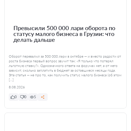
Превысили 500 000 лари оборота по
статусу малого бизнеса в Грузии: что
делать дальше
Оборот перевалил за 500 000 лари в октябре — и вместо радости от
роста бизнеса первый вопрос звучит так: «Я только что потерял
льготную ставку?». Однозначного ответа на форумах нет, а от него
зависит, сколько заплатить в бюджет за оставшиеся месяцы года.
Эта статья — не про то, как получить статус малого бизнеса (об этом
[…]
8.08.2026
0
0
5