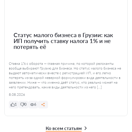
Статус малого бизнеса в Грузии: как
ИП получить ставку налога 1% и не
потерять её
Ставка 1% с оборота — главная причина, по которой релоканты
вообще выбирают Грузию для бизнеса. Но статус малого бизнеса не
выдают автоматически вместе с регистрацией ИП, и его легко
потерять из-за одной неверной формулировки вида деятельности в
заявлении. Ниже — что именно даёт статус, кто реально может на
него претендовать, какие виды деятельности из него […]
8.08.2026
1
0
6
Ко всем статьям