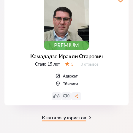
PREMIUM
Камададзе Иракли Отарович
Стаж:
15 лет
Отзывов:
5
0 отзывов
Оценка:
Адвокат
Тбилиси
3
0
К каталогу юристов