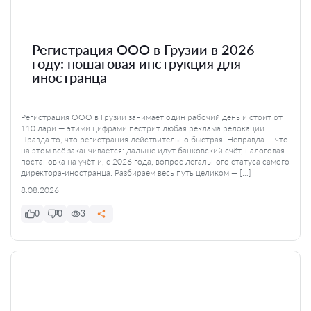
Регистрация ООО в Грузии в 2026
году: пошаговая инструкция для
иностранца
Регистрация ООО в Грузии занимает один рабочий день и стоит от
110 лари — этими цифрами пестрит любая реклама релокации.
Правда то, что регистрация действительно быстрая. Неправда — что
на этом всё заканчивается: дальше идут банковский счёт, налоговая
постановка на учёт и, с 2026 года, вопрос легального статуса самого
директора-иностранца. Разбираем весь путь целиком — […]
8.08.2026
0
0
3