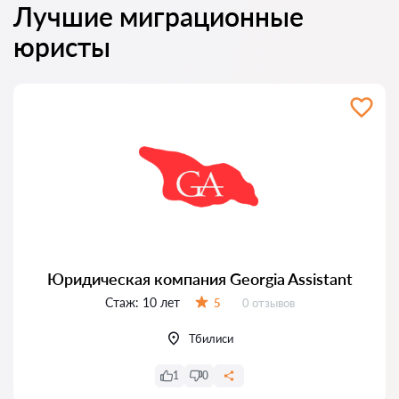
Лучшие миграционные
юристы
Юридическая компания Georgia Assistant
Стаж:
10 лет
Отзывов:
5
0 отзывов
Оценка:
Тбилиси
1
0