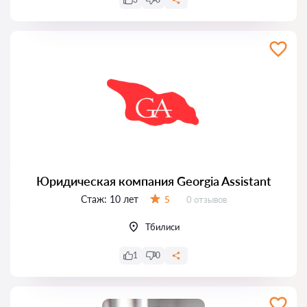
Юридическая компания Georgia Assistant
Стаж:
10 лет
Отзывов:
5
0 отзывов
Оценка:
Тбилиси
1
0