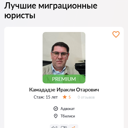
Лучшие миграционные
юристы
PREMIUM
Камададзе Иракли Отарович
Стаж:
15 лет
Отзывов:
5
0 отзывов
Оценка:
Адвокат
Тбилиси
3
0