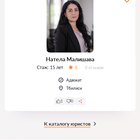
Натела Малишава
Стаж:
15 лет
Отзывов:
5
0 отзывов
Оценка:
Адвокат
Тбилиси
1
0
К каталогу юристов