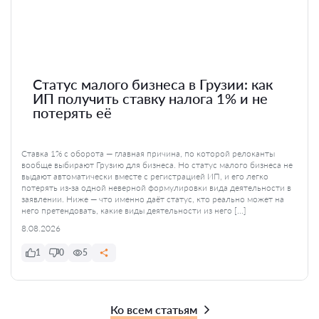
Статус малого бизнеса в Грузии: как
ИП получить ставку налога 1% и не
потерять её
Ставка 1% с оборота — главная причина, по которой релоканты
вообще выбирают Грузию для бизнеса. Но статус малого бизнеса не
выдают автоматически вместе с регистрацией ИП, и его легко
потерять из-за одной неверной формулировки вида деятельности в
заявлении. Ниже — что именно даёт статус, кто реально может на
него претендовать, какие виды деятельности из него […]
8.08.2026
1
0
5
Ко всем статьям