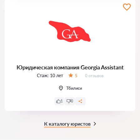
Юридическая компания Georgia Assistant
Стаж:
10 лет
Отзывов:
5
0 отзывов
Оценка:
Тбилиси
1
0
К каталогу юристов