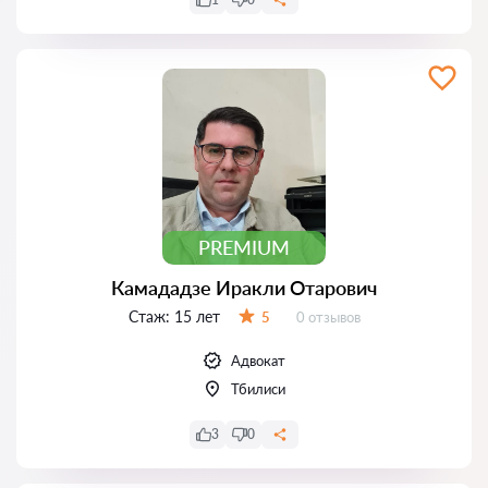
PREMIUM
Камададзе Иракли Отарович
Стаж:
15 лет
Отзывов:
5
0 отзывов
Оценка:
Адвокат
Тбилиси
3
0