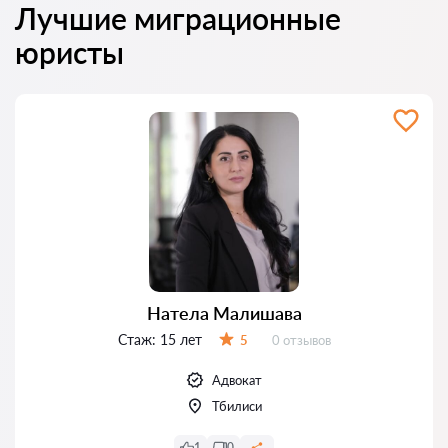
Лучшие миграционные
юристы
Натела Малишава
Стаж:
15 лет
Отзывов:
5
0 отзывов
Оценка:
Адвокат
Тбилиси
1
0