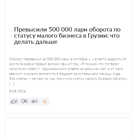
Превысили 500 000 лари оборота по
статусу малого бизнеса в Грузии: что
делать дальше
Оборот перевалил за 500 000 лари в октябре — и вместо радости от
роста бизнеса первый вопрос звучит так: «Я только что потерял
льготную ставку?». Однозначного ответа на форумах нет, а от него
зависит, сколько заплатить в бюджет за оставшиеся месяцы года.
Эта статья — не про то, как получить статус малого бизнеса (об этом
[…]
8.08.2026
0
0
5