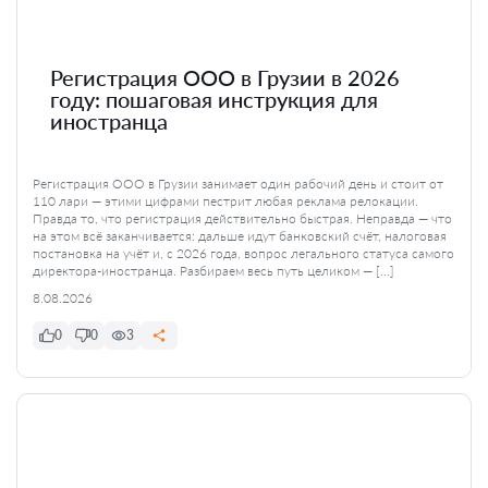
Регистрация ООО в Грузии в 2026
году: пошаговая инструкция для
иностранца
Регистрация ООО в Грузии занимает один рабочий день и стоит от
110 лари — этими цифрами пестрит любая реклама релокации.
Правда то, что регистрация действительно быстрая. Неправда — что
на этом всё заканчивается: дальше идут банковский счёт, налоговая
постановка на учёт и, с 2026 года, вопрос легального статуса самого
директора-иностранца. Разбираем весь путь целиком — […]
8.08.2026
0
0
3