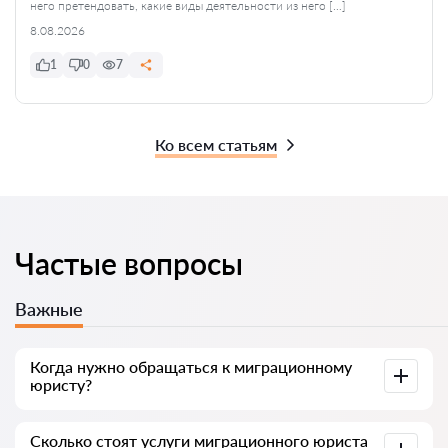
него претендовать, какие виды деятельности из него […]
8.08.2026
1
0
7
Ко всем статьям
Частые вопросы
Важные
Когда нужно обращаться к миграционному
юристу?
Иностранцы чаще всего идут к юристу, когда
Сколько стоят услуги миграционного юриста
сталкиваются со сложностями: отказ в ВНЖ, угроза