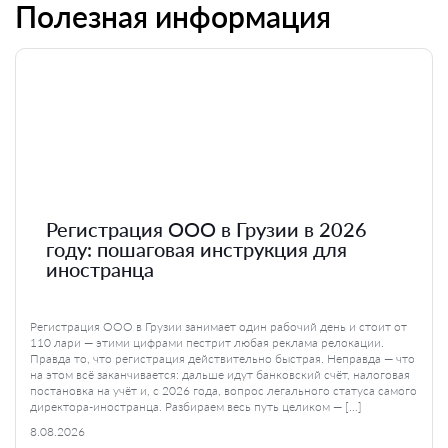
Полезная информация
Регистрация ООО в Грузии в 2026
году: пошаговая инструкция для
иностранца
Регистрация ООО в Грузии занимает один рабочий день и стоит от
110 лари — этими цифрами пестрит любая реклама релокации.
Правда то, что регистрация действительно быстрая. Неправда — что
на этом всё заканчивается: дальше идут банковский счёт, налоговая
постановка на учёт и, с 2026 года, вопрос легального статуса самого
директора-иностранца. Разбираем весь путь целиком — […]
8.08.2026