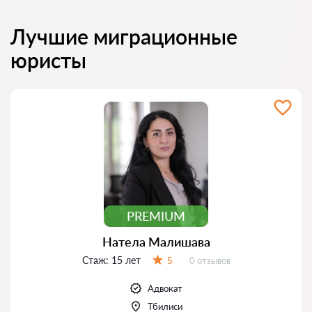
Лучшие миграционные
юристы
PREMIUM
Натела Малишава
Стаж:
15 лет
Отзывов:
5
0 отзывов
Оценка:
Адвокат
Тбилиси