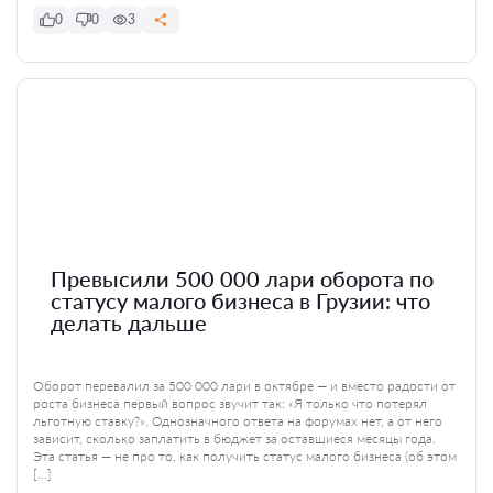
0
0
3
Превысили 500 000 лари оборота по
статусу малого бизнеса в Грузии: что
делать дальше
Оборот перевалил за 500 000 лари в октябре — и вместо радости от
роста бизнеса первый вопрос звучит так: «Я только что потерял
льготную ставку?». Однозначного ответа на форумах нет, а от него
зависит, сколько заплатить в бюджет за оставшиеся месяцы года.
Эта статья — не про то, как получить статус малого бизнеса (об этом
[…]