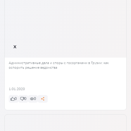
апелляционном и кассационном суде — в гражданских
делах это право есть только у адвоката.
x
Административные дела и споры с госорганами в Грузии: как
оспорить решение ведомства
1.01.2020
0
0
0