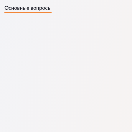
Основные вопросы
Мы собрали список лучших юристов с полной
информацией: цены, отзывы, телефон и адрес.
На нашем сервисе собраны отзывы о реальных юристах.
Мы не удаляем отрицательные отзывы, и накрутить
рейтинг невозможно.
Консультация юриста в начинается от 30 GEL и выше
(цена зависит от сложности вопроса и формата ответа).